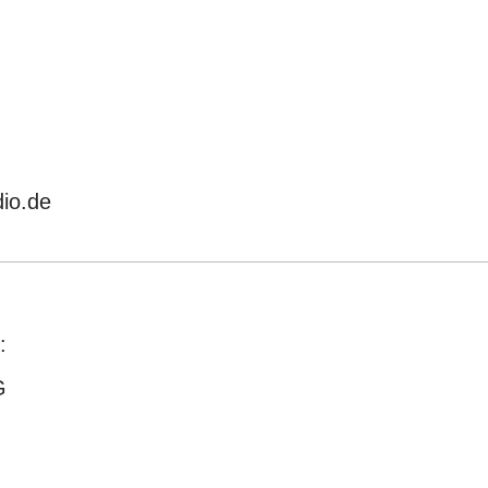
io.de
:
G