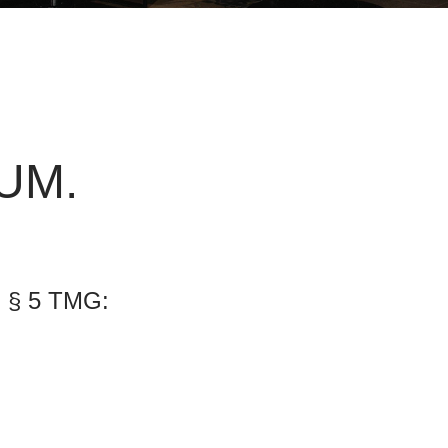
UM.
§ 5 TMG: